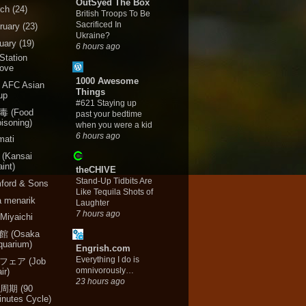
OutSyed The Box
rch
(24)
British Troops To Be
Sacrificed In
ruary
(23)
Ukraine?
uary
(19)
6 hours ago
Station
ove
1000 Awesome
 AFC Asian
Things
up
#621 Staying up
 (Food
past your bedtime
oisoning)
when you were a kid
6 hours ago
mati
(Kansai
int)
theCHIVE
Stand-Up Tidbits Are
ford & Sons
Like Tequila Shots of
a menarik
Laughter
7 hours ago
Miyaichi
 (Osaka
quarium)
Engrish.com
Everything I do is
フェア (Job
omnivorously…
ir)
23 hours ago
周期 (90
inutes Cycle)