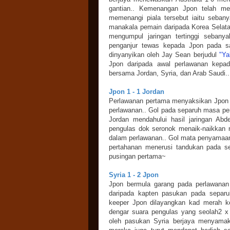
gantian.. Kemenangan Jpon telah me
memenangi piala tersebut iaitu seban
manakala pemain daripada Korea Selat
mengumpul jaringan tertinggi sebany
penganjur tewas kepada Jpon pada sa
dinyanyikan oleh Jay Sean berjudul
"Ya
Jpon daripada awal perlawanan kepad
bersama Jordan, Syria, dan Arab Saudi..
Jpon 1 - 1 Jordan
Perlawanan pertama menyaksikan Jpon s
perlawanan.. Gol pada separuh masa p
Jordan mendahului hasil jaringan Abd
pengulas dok seronok menaik-naikkan 
dalam perlawanan.. Gol mata penyamaan
pertahanan menerusi tandukan pada s
pusingan pertama~
Syria 1 - 2 Jpon
Jpon bermula garang pada perlawanan 
daripada kapten pasukan pada separ
keeper Jpon dilayangkan kad merah k
dengar suara pengulas yang seolah2 x
oleh pasukan Syria berjaya menyama