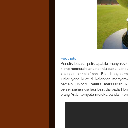
Footnote
Penulis berasa pelik apabila menyaksi
kerap memarahi antara satu sama lain n
kalangan pemain Jpon.. Bila ditanya ke
junior yang kuat di kalangan masyara
pemain junior?! Penulis merasakan 
persembahan dia lagi best daripada Hon
orang Arab; ternyata mereka pandai menga