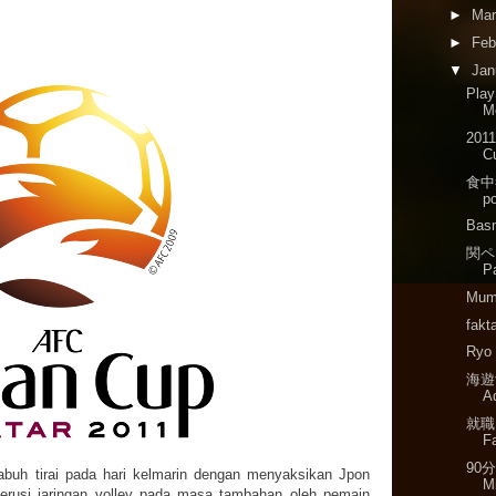
►
Ma
►
Feb
▼
Jan
Play
M
2011
C
食中毒
p
Bas
関ペ 
Pa
Mum
fakt
Ryo 
海遊館
A
就職
Fa
90分
buh tirai pada hari kelmarin dengan menyaksikan Jpon
M
erusi jaringan volley pada masa tambahan oleh pemain