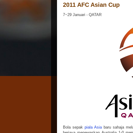
2011 AFC Asian Cup
7~29 Januari - QATAR
Bola sepak
piala Asia
baru sahaja mela
berjaya menewaskan Australia 1-0 men