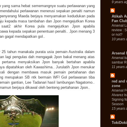
9 years a
iran yang sama hebat sememangnye suatu perlawanan yang
a mendahului perlawanan menerusi sepakan penalti namun
n penyerang Maeda berjaya menyamakan kedudukan pada
Atikah A
Fan Clu
aju kepada masa tambahan dan Jpon mengejutkan Korea
Arsenal L
 saat2 akhir Korea pula mengejutkan Jpon apabila
review : 
awa kepada sepakan penentuan penalti.. Jpon menang 3
or not?
tan gagal mendapatkan gol..
10 years 
r 25 tahun manakala purata usia pemain Australia dalam
Arsenal 
nan lagi pengulas dah mengagak Jpon bakal menang atas
Arsenal b
 pertama menyaksikan Jpon banyak bertahan apabila
sambar R
rjaya dipatahkan oleh Kawashima.. Jurulatih Jpon menukar
11 years 
 kali dengan membawa masuk pemain pertahanan dan
g merupakan SB ntk bermain WF! Gol perlawanan tiba
red and 
 pemain gantian, Lee Tadanari hasil lambungan Nagatomo..
zone
amun berjaya dikawal oleh benteng pertahanan Jpon..
Arsenal F
Alvarez Is
Signing f
Season
15 years 
TokiDoki