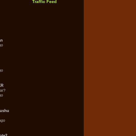
Traffic Feed
an
go
go
KR
ar?
go
ushu
ago
ote2