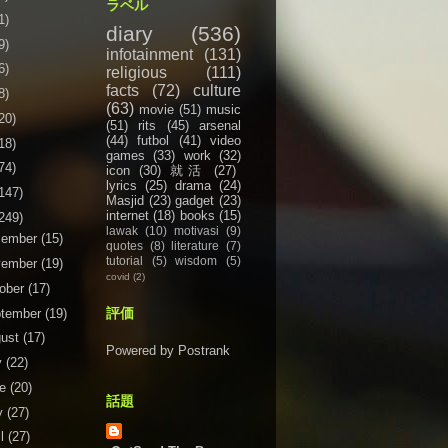
ラベル
1)
diary
(536)
9)
infotainment
(131)
6)
religious
(111)
facts
(72)
culture
8)
(63)
movie
(51)
music
20)
(51)
rits
(45)
arsenal
(44)
futbol
(41)
video
18)
games
(33)
work
(32)
74)
icon
(30)
就活
(27)
lyrics
(25)
drama
(24)
147)
Masjid
(23)
gadget
(23)
internet
(18)
books
(15)
249)
lawak
(10)
motivasi
(9)
cember
(15)
quotes
(8)
literature
(7)
tutorial
(5)
wisdom
(5)
vember
(19)
covid
(2)
ober
(17)
評価
tember
(19)
gust
(17)
Powered by Postrank
y
(22)
ne
(20)
話題
y
(27)
il
(27)