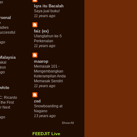
go
Iqra itu Bacalah
Saya jual buku!
11 years ago
rsenal
b
adies
faiz (ex)
Successful
Ulangtahun ke-5
Perkenalan
ago
11 years ago
Malaysia
maarop
akal
Memasak 101 -
eus
Mengembangkan
ago
Keterampilan Anda
Memasak Sendiri
11 years ago
white
C: Ricardo
zed
 the First
Snowboarding at
or Next
Nagano
13 years ago
ago
Show All
FEEDJIT Live