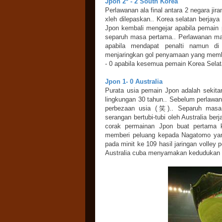
Jpon 2* - 2 South Korea
Perlawanan ala final antara 2 negara j
xleh dilepaskan.. Korea selatan berjay
Jpon kembali mengejar apabila pemai
separuh masa pertama.. Perlawanan m
apabila mendapat penalti namun di
menjaringkan gol penyamaan yang memb
- 0 apabila kesemua pemain Korea Sela
Jpon 1- 0 Australia
Purata usia pemain Jpon adalah sekita
lingkungan 30 tahun.. Sebelum perlawa
perbezaan usia (笑).. Separuh masa
serangan bertubi-tubi oleh Australia be
corak permainan Jpon buat pertama
memberi peluang kepada Nagatomo yan
pada minit ke 109 hasil jaringan volley
Australia cuba menyamakan kedudukan n