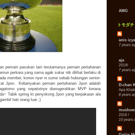
AMG
トモダチ
anis izy
7 years a
aja
2019!
kan pemain pasukan lain terutamanya pemain pertahanan
7 years a
amun perkara yang sama agak sukar ntk dilihat berlaku di
pada member, konon nyer ni sume sebab hubungan senior-
kat Jpon.. Kebanyakan pemain pertahanan Jpon adalah
D-chan 
Nagatomo yang sepatutnye dianugerahkan MVP kerana
Apa Khab
da~ Tabik spring kt penyokong Jpon yang berpakaian ala
8 years a
mbil hati orang luar ;)
mushuw
2016 !
10 years 
Gaijin M