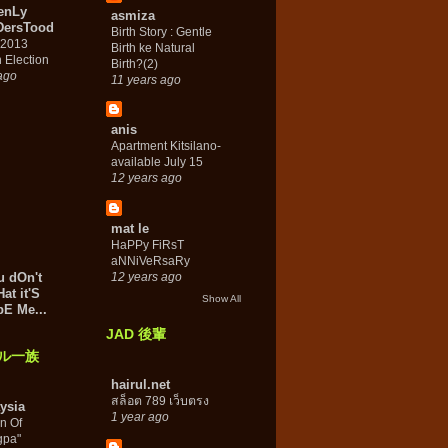
enLy
asmiza
ersTood
Birth Story : Gentle
o 2013
Birth ke Natural
 Election
Birth?(2)
ago
11 years ago
anis
Apartment Kitsilano-
available July 15
12 years ago
mat le
HaPPy FiRsT
aNNiVeRsaRy
u dOn't
12 years ago
t it'S
Show All
bE Me...
JAD 後輩
ル一族
hairul.net
สล็อต 789 เว็บตรง
ysia
1 year ago
n Of
gpa"