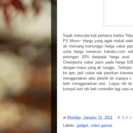
Sejak mencuba kali pertama ketika Toky
PS Move~ Harga yang agak mahal waktu
ak memang menunggu harga value pack 
usha harga menerusi kakaku.com seh
potongan 20% daripada harga asal, 
Champions value pack pada harga 63
dengan masa yang ak tunggu.. Terkejut 
ke ape, jadi sukar nak pastikan kamera
menggunakan alas plastik jer supaya x
letih menggerakkan otot.. Lepas nih n
kumpul duit ntk beli controller lagi sat
at
Monday, January 31, 2011
4 コメント
Labels:
gadget
,
video games