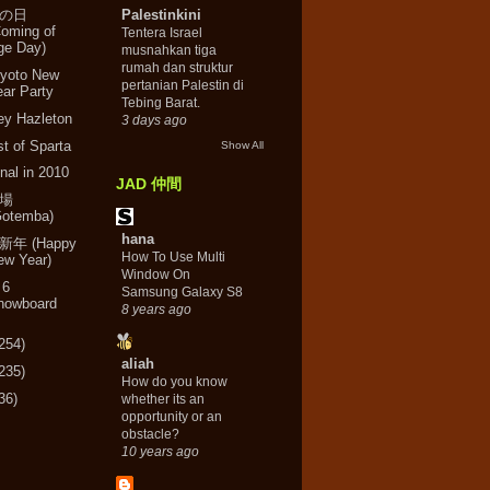
の日
Palestinkini
Coming of
Tentera Israel
ge Day)
musnahkan tiga
rumah dan struktur
yoto New
pertanian Palestin di
ear Party
Tebing Barat.
ey Hazleton
3 days ago
t of Sparta
Show All
nal in 2010
JAD 仲間
場
Gotemba)
hana
年 (Happy
How To Use Multi
ew Year)
Window On
 6
Samsung Galaxy S8
nowboard
8 years ago
254)
aliah
235)
How do you know
36)
whether its an
opportunity or an
obstacle?
10 years ago