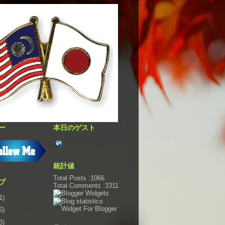
ー
本日のゲスト
統計値
Total Posts :1066
ブ
Total Comments :3311
1)
5)
3)