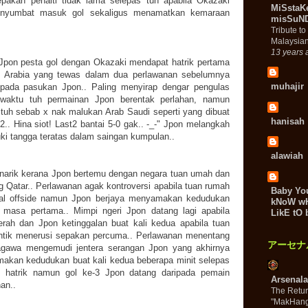
pakan penalti tidak lama selepas tuh apabila Okazaki
MiSstaK
menyumbat masuk gol sekaligus menamatkan kemaraan
misSuND
Tribute t
Malaysian
13 years 
Jpon pesta gol dengan Okazaki mendapat hatrik pertama
i Arabia yang tewas dalam dua perlawanan sebelumnya
muhajir
pada pasukan Jpon.. Paling menyirap dengar pengulas
 waktu tuh permainan Jpon berentak perlahan, namun
uh sebab x nak malukan Arab Saudi seperti yang dibuat
hanisah
.. Hina siot! Last2 bantai 5-0 gak.. -_-" Jpon melangkah
i tangga teratas dalam saingan kumpulan..
alawiah
narik kerana Jpon bertemu dengan negara tuan umah dan
g Qatar.. Perlawanan agak kontroversi apabila tuan rumah
Baby Yo
ahal offside namun Jpon berjaya menyamakan kedudukan
kNoW wHa
 masa pertama.. Mimpi ngeri Jpon datang lagi apabila
LikE tO 
rah dan Jpon ketinggalan buat kali kedua apabila tuan
antik menerusi sepakan percuma.. Perlawanan menentang
アーセナ
agawa mengemudi jentera serangan Jpon yang akhirnya
akan kedudukan buat kali kedua beberapa minit selepas
n hatrik namun gol ke-3 Jpon datang daripada pemain
Arsenala
an..
The Retur
"MakHan