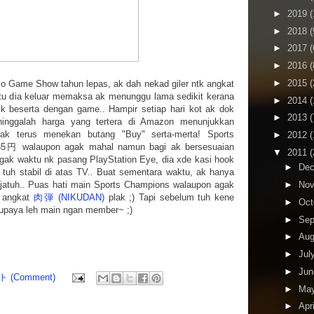
►
2019
(
►
2018
(
►
2017
(
►
2016
(
►
2015
(
o Game Show tahun lepas, ak dah nekad giler ntk angkat
 dia keluar memaksa ak menunggu lama sedikit kerana
►
2014
(
beserta dengan game.. Hampir setiap hari kot ak dok
►
2013
(
inggalah harga yang tertera di Amazon menunjukkan
ak terus menekan butang "Buy" serta-merta! Sports
►
2012
(
55円 walaupon agak mahal namun bagi ak bersesuaian
▼
2011
(
gak waktu nk pasang PlayStation Eye, dia xde kasi hook
►
De
 tuh stabil di atas TV.. Buat sementara waktu, ak hanya
 jatuh.. Puas hati main Sports Champions walaupon agak
►
No
k angkat
肉弾 (NIKUDAN)
plak ;) Tapi sebelum tuh kene
►
Oct
u supaya leh main ngan member~ ;)
►
Sep
►
Au
►
Jul
►
Ju
 (Comment)
►
Ma
►
Apr