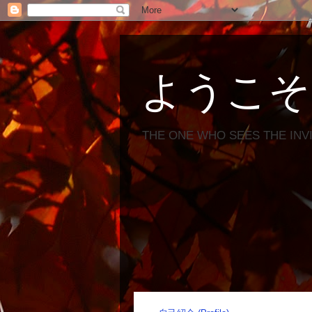
ようこそ
THE ONE WHO SEES THE INV