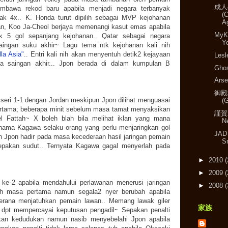
成人
mbawa rekod baru apabila menjadi negara terbanyak
(
yak 4x.. K. Honda turut dipilih sebagai MVP kejohanan
A
an, Koo Ja-Cheol berjaya memenangi kasut emas apabila
MyK
ak 5 gol sepanjang kejohanan.. Qatar sebagai negara
Y
ingan suku akhir~ Lagu tema ntk kejohanan kali nih
lla Asia"
.. Entri kali nih akan menyentuh detik2 kejayaan
Lesl
a saingan akhir... Jpon berada di dalam kumpulan B
Ghos
Arse
御殿
eri 1-1 dengan Jordan meskipun Jpon dilihat menguasai
(
ertama; beberapa minit sebelum masa tamat menyaksikan
謹賀新
el Fattah~ X boleh blah bila melihat iklan yang mana
N
nama Kagawa selaku orang yang perlu menjaringkan gol
JAD
 Jpon hadir pada masa kecederaan hasil jaringan pemain
S
epakan sudut.. Ternyata Kagawa gagal menyerlah pada
►
2010
(
►
2009
(
ke-2 apabila mendahului perlawanan menerusi jaringan
►
2008
(
uh masa pertama namun segala2 nyer berubah apabila
erana menjatuhkan pemain lawan.. Memang lawak giler
家族
 dpt mempercayai keputusan pengadil~ Sepakan penalti
kan kedudukan namun nasib menyebelahi Jpon apabila