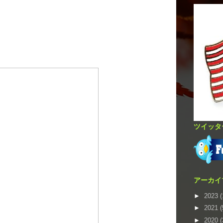
ツイッタ
アーカイ
►
2023
(
►
2021
(
►
2020
(