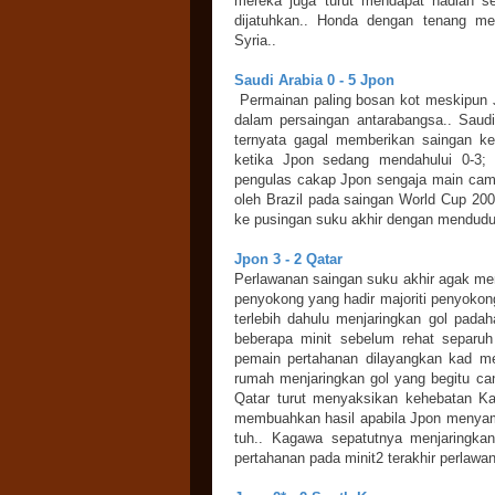
mereka juga turut mendapat hadiah se
dijatuhkan.. Honda dengan tenang 
Syria..
Saudi Arabia 0 - 5 Jpon
Permainan paling bosan kot meskipun 
dalam persaingan antarabangsa.. Saud
ternyata gagal memberikan saingan ke
ketika Jpon sedang mendahului 0-3;
pengulas cakap Jpon sengaja main camt
oleh Brazil pada saingan World Cup 2002
ke pusingan suku akhir dengan menduduk
Jpon 3 - 2 Qatar
Perlawanan saingan suku akhir agak me
penyokong yang hadir majoriti penyokon
terlebih dahulu menjaringkan gol pad
beberapa minit sebelum rehat separuh
pemain pertahanan dilayangkan kad me
rumah menjaringkan gol yang begitu c
Qatar turut menyaksikan kehebatan K
membuahkan hasil apabila Jpon menyam
tuh.. Kagawa sepatutnya menjaringka
pertahanan pada minit2 terakhir perlawan